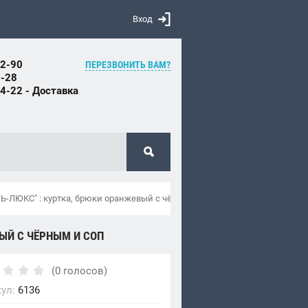
Вход
82-90
ПЕРЕЗВОНИТЬ ВАМ?
2-28
84-22 - Доставка
-ЛЮКС" : куртка, брюки оранжевый с чёрным и СОП
ЫЙ С ЧЁРНЫМ И СОП
(0 голосов)
ул:
6136