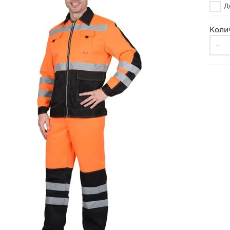
До
Коли